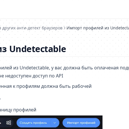
 других анти-детект браузеров
Импорт профилей из Undetect
з Undetectable
илей из Undetectable, у вас должна быть оплаченая под
че недоступен доступ по API
енная к профилям должна быть рабочей
T
аницу профилей