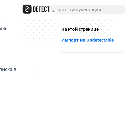
⌘
K
able
На этой странице
Импорт из Undetectable
(opens in a new tab)
писка в