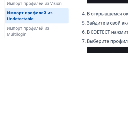
Импорт профилей из Vision
Release-136
Импорт профилей из
В открывшемся ок
Release-135
Undetectable
Зайдите в свой ак
Release-134
Импорт профилей из
В 0DETECT нажмит
Release-133
Multilogin
Выберите профиля
Release-132