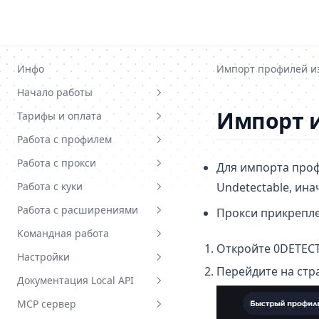
Skip to content
Инфо
Импорт профилей из
Начало работы
Импорт и
Тарифы и оплата
Системные требования
Работа с профилем
Установка и регистрация
Тарифные планы
Работа с прокси
Туториал статьи
Пополнение баланса
Создание профиля
Для импорта проф
Работа с куки
Undetectable, ина
Выбор тарифа
Настройка и редактирование
Базовая информация
Работа с расширениями
Прокси прикрепл
Смена тарифа
Быстрый профиль
Связанные прокси
Разновидности cookie
Командная работа
Промокоды
Стартовая страница
Создание прокси
Импорт cookie
Базовая информация
Откройте 0DETEC
Настройки
Шаблоны профилей
Массовое добавление прокси
Массовый импорт cookie
Загрузка экстеншена
Работа в команде - общее
Перейдите на стр
Документация Local API
Расширения в рамках
Экспорт настроек прокси
Категории экстеншенов
Приглашение в команду и
Общие настройки
профилей
доступы
приложения
MCP сервер
Не работает экстеншен
Вступление